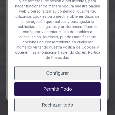
y de terceros, de sesión o persistentes, para
hacer funcionar de manera segura nuestra página
web y personalizar su contenido. Igualmente,
utilizamos cookies para medir y obtener datos de
la navegación que realizas y para ajustar la
publicidad a tus gustos y preferencias. Puedes
Adultos
Niños
Bebés
configurar y aceptar el uso de cookies a
continuación. Asimismo, puedes modificar tus
opciones de consentimiento en cualquier
+11 años
4 a 11 años
0 a 3 años
momento visitando nuestra
Política de Cookies
y
Familia numerosa
*
obtener más información haciendo clic en:
Política
de Privacidad
Residente
Configurar
El descuento a residentes se solicitará y aplicará en el paso
final de tu compra.
Permitir Todo
BUSCAR
Rechazar todo