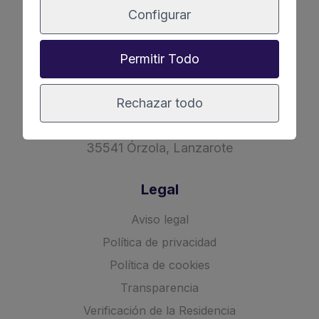
Configurar
Permitir Todo
Contacto
(+34) 605 57 60 05 | (+34) 928 84 25 85
Rechazar todo
C/ La quemadita s/n Puerto de Órzola,
35541 Órzola, Lanzarote
Legal
Aviso legal
Política de privacidad
Política de cookies
Transparencia
Verificación de la Residencia