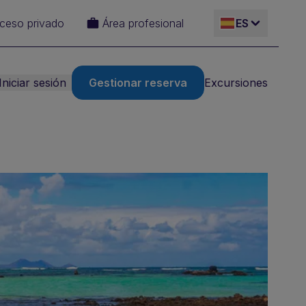
ceso privado
Área profesional
ES
Iniciar sesión
Gestionar reserva
Excursiones
EN
IT
FR
DE