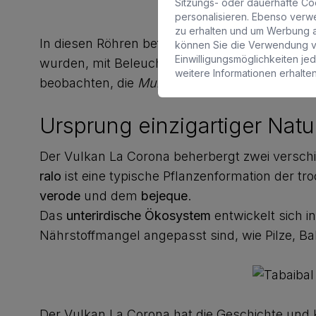
Sitzungs- oder dauerhafte Coo
personalisieren. Ebenso verw
zu erhalten und um Werbung 
In diesen Röhren befinden sich die
Cuevas de l
können Sie die Verwendung vo
Einwilligungsmöglichkeiten je
wurden, mit Beleuchtung, Musik und Kunst. I
weitere Informationen erhalten
beobachten, die
Munidopsis polymorpha
genan
Ursprung einzigartiger Nat
Der Vulkan La Corona beherbergt zwei versc
ralo
ist eine typische Pflanzenformation der tr
verode
und dem
bejeque
.
Das
unterirdische Ökosystem
entwickelt sich i
Nährstoffmangel angepasst sind, wie Pilze, Ba
Der Vulkan La Corona hat die Geschichte und K