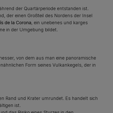
ährend der Quartärperiode entstanden ist.
, der einen Großteil des Nordens der Insel
ís de la Corona
, ein unebenes und karges
ne in der Umgebung bildet.
hmesser, von dem aus man eine panoramische
nähnlichen Form seines Vulkankegels, der in
nen Rand und Krater umrundet. Es handelt sich
tigen ist.
nd das Risiko eines Sturzes in den