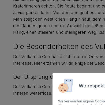
Kraterinneren achten. Die Route beginnt und 
Javier parken kann. Von dort aus geht es au
Man steigt den westlichen Hang hinauf, dem m
des Randes gehen und die Aussicht genießen, a
Hang, einen steileren und steinigeren Weg, 
Die Besonderheiten des Vu
Der Vulkan La Corona ist nicht nur ein Ort vo
Interesse. Hier erzählen wir dir einige der Beso
Der Ursprung der Jameos del Agua
Wir respekt
Der Vulkan La Corona ist der Ursprung der län
Inneren weiterfloss. Diese Tunnel sind etwa 8
Wir verwenden eigene Cookies