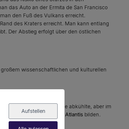
man das Auto an der Ermita de San Francisco
man den Fuß des Vulkans erreicht.
 Rand des Kraters erreicht. Man kann entlang
t. Der Abstieg erfolgt über den östlichen
n großem wissenschaftlichen und kulturellen
s die Lava an der Oberfläche abkühlte, aber im
Aufstellen
r liegen und den
Tunnel der Atlantis
bilden.
Alle zulassen