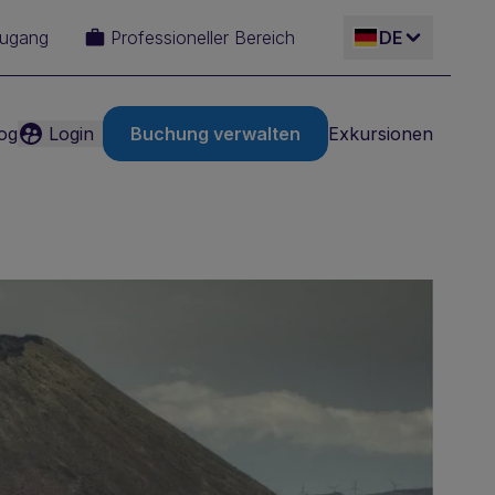
Zugang
Professioneller Bereich
DE
og
Login
Buchung verwalten
Exkursionen
ES
EN
IT
FR