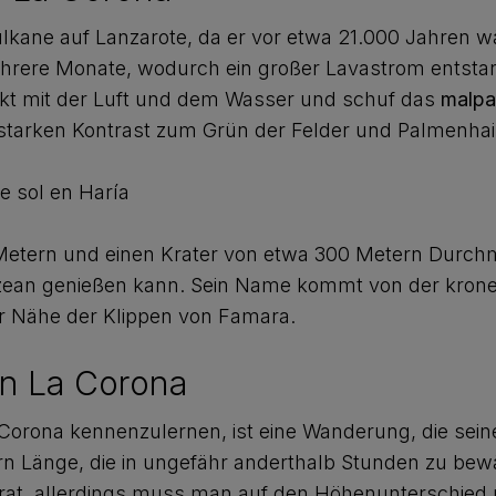
ulkane auf Lanzarote, da er vor etwa 21.000 Jahren w
ehrere Monate, wodurch ein großer Lavastrom entstand
takt mit der Luft und dem Wasser und schuf das
malpa
starken Kontrast zum Grün der Felder und Palmenhai
 Metern und einen Krater von etwa 300 Metern Durc
Ozean genießen kann. Sein Name kommt von der krone
 der Nähe der Klippen von Famara.
n La Corona
 Corona kennenzulernen, ist eine Wanderung, die sei
Länge, die in ungefähr anderthalb Stunden zu bewäl
erat, allerdings muss man auf den Höhenunterschied u