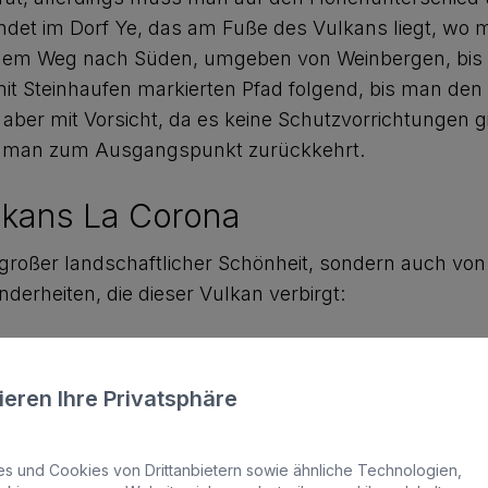
endet im Dorf Ye, das am Fuße des Vulkans liegt, wo 
f dem Weg nach Süden, umgeben von Weinbergen, bis 
it Steinhaufen markierten Pfad folgend, bis man den
ber mit Vorsicht, da es keine Schutzvorrichtungen gib
bis man zum Ausgangspunkt zurückkehrt.
lkans La Corona
n großer landschaftlicher Schönheit, sondern auch vo
nderheiten, die dieser Vulkan verbirgt:
 und der Cueva de los Verdes
ieren Ihre Privatsphäre
gsten Vulkantunnel der Welt, die entstanden sind, al
 Kilometer lang, von denen 1,5 Kilometer unter Wasse
 und Cookies von Drittanbietern sowie ähnliche Technologien,