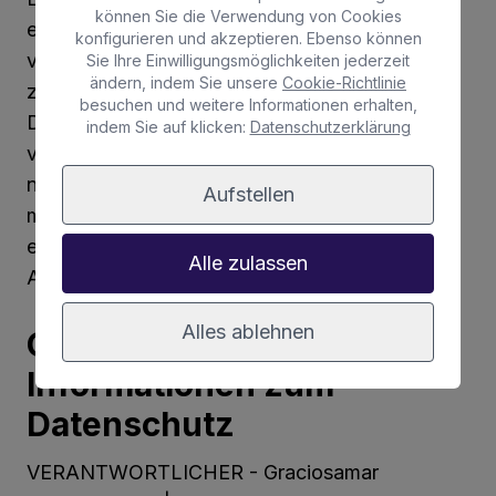
können Sie die Verwendung von Cookies
eine bezuschusste Fahrt machen möchte,
konfigurieren und akzeptieren. Ebenso können
verpflichtet ist, sich persönlich als Begünstigter
Sie Ihre Einwilligungsmöglichkeiten jederzeit
ändern, indem Sie unsere
Cookie-Richtlinie
zu bestätigen, indem er die vorgeschriebenen
besuchen und weitere Informationen erhalten,
Dokumente gemäß den geltenden Vorschriften
indem Sie auf klicken:
Datenschutzerklärung
vorlegt, wenn du die Bestätigung der Daten
nicht über den telematischen Zugang anfordern
Aufstellen
möchtest oder wenn das Ergebnis der Abfrage
es dir nicht erlaubt, die Erfüllung der
Alle zulassen
Anforderungen zu bestätigen.
Alles ablehnen
Grundlegende
Informationen zum
Datenschutz
VERANTWORTLICHER - Graciosamar