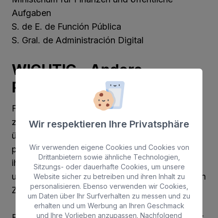
Aufgaben
S. de E. de Función Pública
S. Gral. de Administración Digital
WICHTIG - Andere
Personen
Falls der Kauf des Beförderungsscheins
zugunsten anderer Personen erfolgt, musst du
Wir respektieren Ihre Privatsphäre
über deren Erlaubnis verfügen, ihre
Wir verwenden eigene Cookies und Cookies von
personenbezogenen Daten anzugeben und in
Drittanbietern sowie ähnliche Technologien,
ihrem Namen die Zustimmung zur Verarbeitung
Sitzungs- oder dauerhafte Cookies, um unsere
und Weitergabe derselben für den angegebenen
Website sicher zu betreiben und ihren Inhalt zu
personalisieren. Ebenso verwenden wir Cookies,
Zweck geben.
um Daten über Ihr Surfverhalten zu messen und zu
erhalten und um Werbung an Ihren Geschmack
und Ihre Vorlieben anzupassen. Nachfolgend
Es wird daran erinnert, dass der Interessent, der