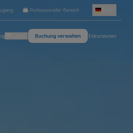
Zugang
Professioneller Bereich
DE
og
Login
Buchung verwalten
Exkursionen
ES
EN
IT
FR