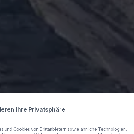
 La Graciosa - Lan
ieren Ihre Privatsphäre
 und Cookies von Drittanbietern sowie ähnliche Technologien,