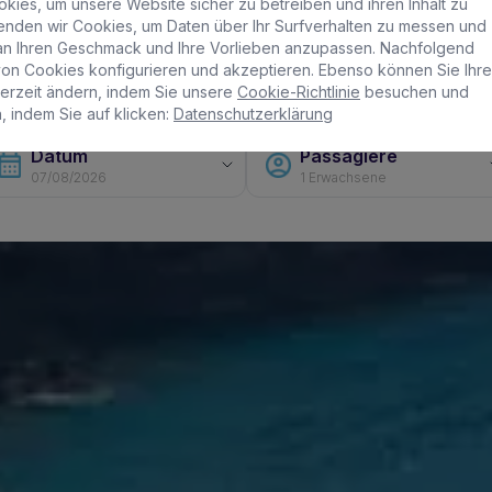
kies, um unsere Website sicher zu betreiben und ihren Inhalt zu
enden wir Cookies, um Daten über Ihr Surfverhalten zu messen und
an Ihren Geschmack und Ihre Vorlieben anzupassen. Nachfolgend
n Cookies konfigurieren und akzeptieren. Ebenso können Sie Ihre
derzeit ändern, indem Sie unsere
Cookie-Richtlinie
besuchen und
, indem Sie auf klicken:
Datenschutzerklärung
Datum
Passagiere
1 Erwachsene