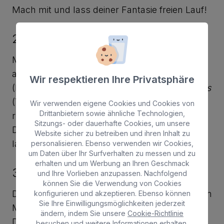
Mach mit und lass deiner Fantasie freien Lauf!
2. Murgas und Comparsas
Musik ist das Herzstück des Karnevals, und
auf La Graciosa gibt es jede Menge
Murgas
Wir respektieren Ihre Privatsphäre
(humorvolle Gesangsgruppen) und
Comparsas
(Tanzgruppen), die mit ihren witzigen und
Wir verwenden eigene Cookies und Cookies von
Drittanbietern sowie ähnliche Technologien,
rhythmischen Auftritten für Stimmung sorgen.
Sitzungs- oder dauerhafte Cookies, um unsere
Diese Highlights solltest du dir nicht entgehen
Website sicher zu betreiben und ihren Inhalt zu
lassen.
personalisieren. Ebenso verwenden wir Cookies,
um Daten über Ihr Surfverhalten zu messen und zu
erhalten und um Werbung an Ihren Geschmack
3. Partys auf dem Hauptplatz
und Ihre Vorlieben anzupassen. Nachfolgend
können Sie die Verwendung von Cookies
Der zentrale Platz von Caleta de Sebo wird zum
konfigurieren und akzeptieren. Ebenso können
Sie Ihre Einwilligungsmöglichkeiten jederzeit
Mittelpunkt der Feierlichkeiten. Live-Konzerte,
ändern, indem Sie unsere
Cookie-Richtlinie
DJs und Animationen sorgen dafür, dass die
besuchen und weitere Informationen erhalten,