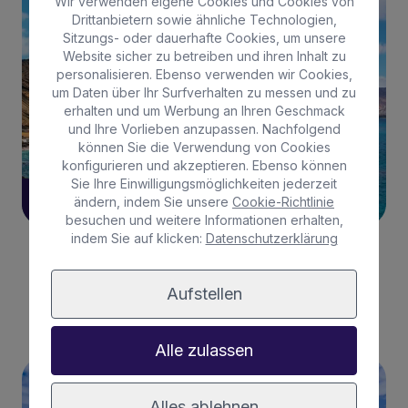
LA GRACIOSA
Wir verwenden eigene Cookies und Cookies von
Drittanbietern sowie ähnliche Technologien,
Sitzungs- oder dauerhafte Cookies, um unsere
Website sicher zu betreiben und ihren Inhalt zu
personalisieren. Ebenso verwenden wir Cookies,
um Daten über Ihr Surfverhalten zu messen und zu
erhalten und um Werbung an Ihren Geschmack
und Ihre Vorlieben anzupassen. Nachfolgend
können Sie die Verwendung von Cookies
konfigurieren und akzeptieren. Ebenso können
Sie Ihre Einwilligungsmöglichkeiten jederzeit
13/05/2024
ändern, indem Sie unsere
Cookie-Richtlinie
besuchen und weitere Informationen erhalten,
indem Sie auf klicken:
Datenschutzerklärung
Das perfekte Klima findest du auf La Graciosa.
Aufstellen
Mehr lesen
Alle zulassen
LA GRACIOSA
Alles ablehnen