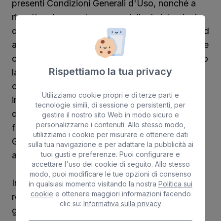
presenti Condizioni Generali d'Uso, nonché a
rispettare le avvertenze speciali o le istruzioni
d'uso contenute nelle stesse o nel Sito web e ad
agire sempre in conformità alla legge, alle buone
consuetudini e ai requisiti di buona fede, usando
Rispettiamo la tua privacy
la diligenza adeguata alla natura del servizio di
cui gode, astenendosi dall'utilizzare il Sito web
Utilizziamo cookie propri e di terze parti e
in qualsiasi modo che possa ostacolare,
tecnologie simili, di sessione o persistenti, per
danneggiare o deteriorare il normale
gestire il nostro sito Web in modo sicuro e
personalizzarne i contenuti. Allo stesso modo,
funzionamento dello stesso, i beni o i diritti di
utilizziamo i cookie per misurare e ottenere dati
Graciosamar Cruceros, dei suoi fornitori, degli
sulla tua navigazione e per adattare la pubblicità ai
tuoi gusti e preferenze. Puoi configurare e
altri utenti o in generale di qualsiasi terzo.
accettare l'uso dei cookie di seguito. Allo stesso
modo, puoi modificare le tue opzioni di consenso
In particolare, e senza che ciò implichi alcuna
in qualsiasi momento visitando la nostra
Politica sui
cookie
e ottenere maggiori informazioni facendo
restrizione all'obbligo assunto dall'utente in
clic su:
Informativa sulla privacy
generale ai sensi della sezione precedente,