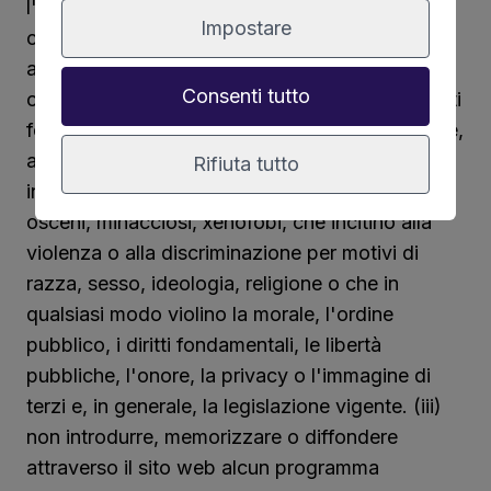
l'utente si impegna a utilizzare i servizi e i
Impostare
contenuti del sito web in conformità alla Legge,
alle presenti Condizioni Generali d'Uso,
Consenti tutto
obbligandosi a: (i) fornire in modo veritiero i dati
forniti e mantenerli aggiornati; (ii) non introdurre,
archiviare o diffondere sul o dal Sito web
Rifiuta tutto
informazioni o materiali diffamatori, calunniosi,
osceni, minacciosi, xenofobi, che incitino alla
violenza o alla discriminazione per motivi di
razza, sesso, ideologia, religione o che in
qualsiasi modo violino la morale, l'ordine
pubblico, i diritti fondamentali, le libertà
pubbliche, l'onore, la privacy o l'immagine di
terzi e, in generale, la legislazione vigente. (iii)
non introdurre, memorizzare o diffondere
attraverso il sito web alcun programma