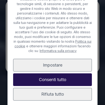
tecnologie simili, di sessione o persistenti, per
gestire il nostro sito Web in modo sicuro e
Andata e ritorno
Senso Unico
personalizzarne i contenuti. Allo stesso modo,
utilizziamo i cookie per misurare e ottenere dati
Viaggio
sulla tua navigazione e per adattare la pubblicità ai
Lanzarote - La Graciosa
tuoi gusti e preferenze. Puoi configurare e
accettare l'uso dei cookie di seguito. Allo stesso
Data
modo, puoi modificare le tue opzioni di consenso
in qualsiasi momento visitando la nostra
Politica sui
Passeggeri
cookie
e ottenere maggiori informazioni facendo
1 adulto
clic su:
Informativa sulla privacy
Ricerca
Impostare
Ferry La Graciosa - Lanzarote
Consenti tutto
Rifiuta tutto