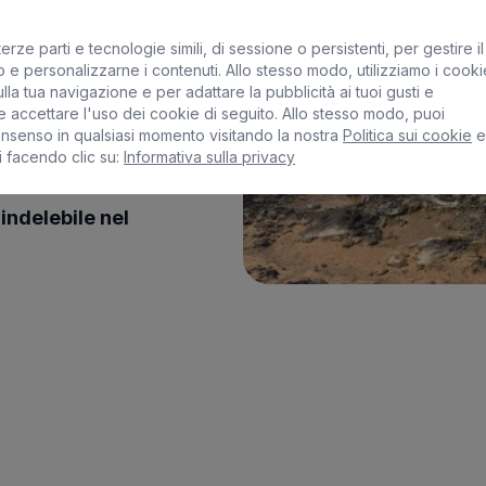
erze parti e tecnologie simili, di sessione o persistenti, per gestire il
ntura e la natura,
 e personalizzarne i contenuti. Allo stesso modo, utilizziamo i cooki
lla tua navigazione e per adattare la pubblicità ai tuoi gusti e
chas
al pittoresco
 accettare l'uso dei cookie di seguito. Allo stesso modo, puoi
scoperta.
onsenso in qualsiasi momento visitando la nostra
Politica sui cookie
e
i facendo clic su:
Informativa sulla privacy
ciosa è una
indelebile nel