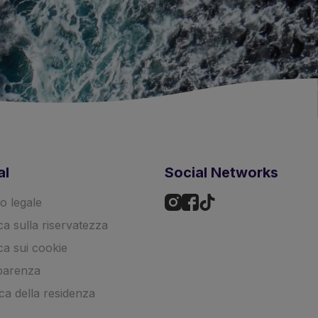
al
Social Networks
o legale
ica sulla riservatezza
ica sui cookie
parenza
ica della residenza