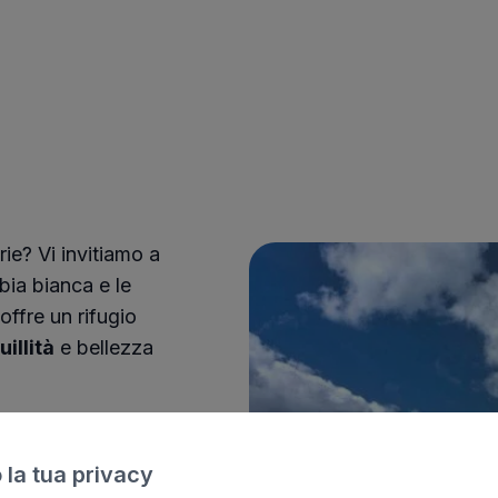
ie? Vi invitiamo a
bia bianca e le
offre un rifugio
illità
e bellezza
lorazione
'esperienza
 la tua privacy