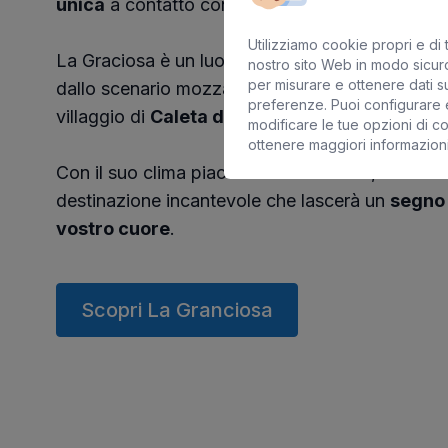
unica
a contatto con la natura incontaminata.
Utilizziamo cookie propri e di t
La Graciosa è un luogo unico per chi ama l'avve
nostro sito Web in modo sicuro
per misurare e ottenere dati su
dallo scenario mozzafiato di
Playa de las Con
preferenze. Puoi configurare e
villaggio di
Caleta del Sebo
, ogni luogo è una 
modificare le tue opzioni di c
ottenere maggiori informazion
Con il suo clima piacevole tutto l'anno, La Gra
destinazione incantevole che lascerà un
segno 
vostro cuore
.
Scopri La Granciosa