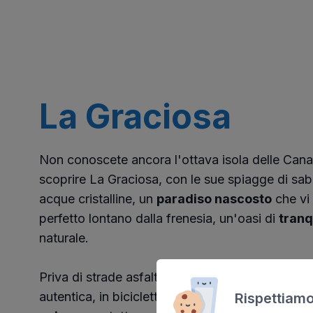
La Graciosa
Non conoscete ancora l'ottava isola delle Canar
scoprire La Graciosa, con le sue spiagge di sab
acque cristalline, un
paradiso nascosto
che vi 
perfetto lontano dalla frenesia, un'oasi di
tranqu
naturale.
Priva di strade asfaltate, l'isola invita a un'esp
autentica, in bicicletta o a piedi, garantendo
un
Rispettiamo