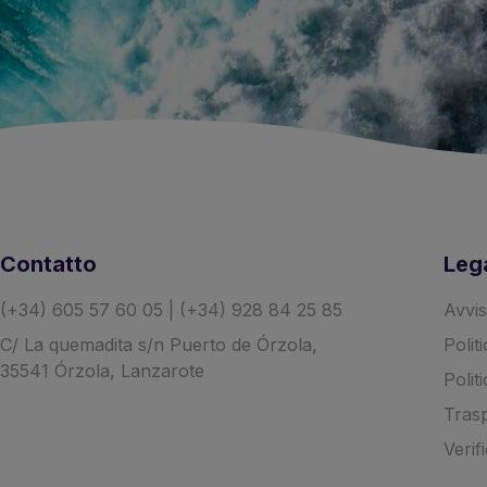
Contatto
Leg
(+34) 605 57 60 05 | (+34) 928 84 25 85
Avvis
C/ La quemadita s/n Puerto de Órzola,
Polit
35541 Órzola, Lanzarote
Polit
Tras
Verif