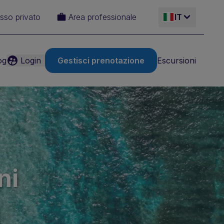
sso privato
Area professionale
IT
og
Login
Gestisci prenotazione
Escursioni
ES
EN
FR
DE
ni