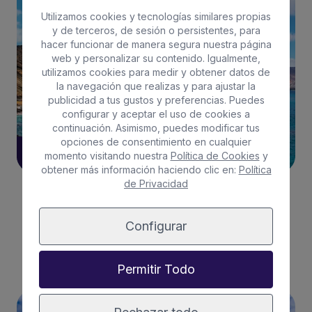
LA GRACIOSA
Utilizamos cookies y tecnologías similares propias
y de terceros, de sesión o persistentes, para
hacer funcionar de manera segura nuestra página
web y personalizar su contenido. Igualmente,
utilizamos cookies para medir y obtener datos de
la navegación que realizas y para ajustar la
publicidad a tus gustos y preferencias. Puedes
configurar y aceptar el uso de cookies a
continuación. Asimismo, puedes modificar tus
opciones de consentimiento en cualquier
13/05/2024
momento visitando nuestra
Política de Cookies
y
obtener más información haciendo clic en:
Política
de Privacidad
El clima perfecto lo puedes encontrar en La
Graciosa
Configurar
Leer más
Permitir Todo