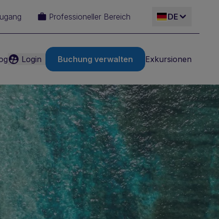
Zugang
Professioneller Bereich
DE
og
Login
Buchung verwalten
Exkursionen
ES
EN
IT
FR