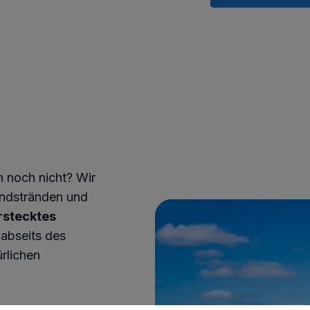
n noch nicht? Wir
andstränden und
rstecktes
 abseits des
rlichen