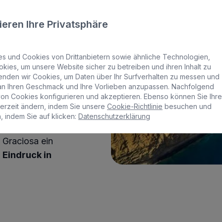
Insel dazu ein,
 mit dem Fahrrad
ieren Ihre Privatsphäre
 Kontakt mit der
 und Cookies von Drittanbietern sowie ähnliche Technologien,
kies, um unsere Website sicher zu betreiben und ihren Inhalt zu
ie Abenteuer und
enden wir Cookies, um Daten über Ihr Surfverhalten zu messen und
chaft der
Playa
an Ihren Geschmack und Ihre Vorlieben anzupassen. Nachfolgend
n Cookies konfigurieren und akzeptieren. Ebenso können Sie Ihre
eta del Sebo
ist
derzeit ändern, indem Sie unsere
Cookie-Richtlinie
besuchen und
, indem Sie auf klicken:
Datenschutzerklärung
 Graciosa ein
 Eindruck in