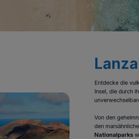
Lanza
Entdecke die vul
Insel, die durch i
unverwechselba
Von den geheimni
den marsähnlich
Nationalparks
wa