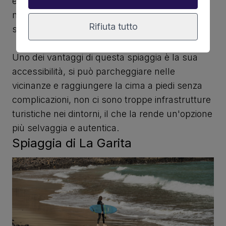
e ci sono giorni in cui le onde superano i due
metri, e se vi capita uno di questi, avrete una
Rifiuta tutto
sessione che non dimenticherete.
Uno dei vantaggi di questa spiaggia è la sua
accessibilità, si può parcheggiare nelle
vicinanze e raggiungere la cima a piedi senza
complicazioni, non ci sono troppe infrastrutture
turistiche nei dintorni, il che la rende un'opzione
più selvaggia e autentica.
Spiaggia di La Garita