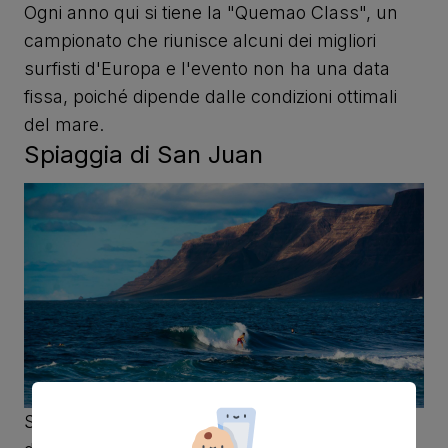
Ogni anno qui si tiene la "Quemao Class", un
campionato che riunisce alcuni dei migliori
surfisti d'Europa e l'evento non ha una data
fissa, poiché dipende dalle condizioni ottimali
del mare.
Spiaggia di San Juan
Situata anch'essa vicino a La Santa, la spiaggia