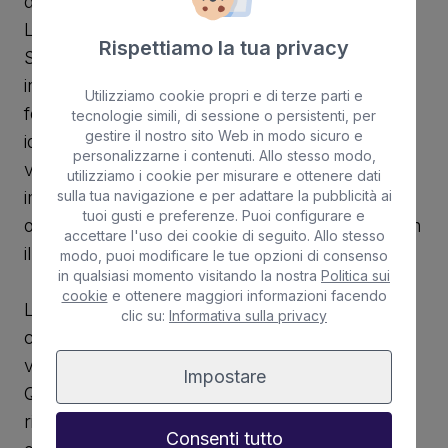
di San Juan è un'altra gemma del surf di
Lanzarote. Meno conosciuta di El Quemao (La
Rispettiamo la tua privacy
Santa), ma ugualmente apprezzata dai surfisti
in cerca di onde con una buona forma e meno
Utilizziamo cookie propri e di terze parti e
folla, è uno spot di livello intermedio-avanzato,
tecnologie simili, di sessione o persistenti, per
gestire il nostro sito Web in modo sicuro e
ideale per chi ha già il controllo delle basi e
personalizzarne i contenuti. Allo stesso modo,
vuole migliorare in condizioni un po' più
utilizziamo i cookie per misurare e ottenere dati
impegnative in un ambiente che è tranquillo e
sulla tua navigazione e per adattare la pubblicità ai
tuoi gusti e preferenze. Puoi configurare e
offre una sensazione di connessione diretta con
accettare l'uso dei cookie di seguito. Allo stesso
il mare e la natura.
modo, puoi modificare le tue opzioni di consenso
in qualsiasi momento visitando la nostra
Politica sui
cookie
e ottenere maggiori informazioni facendo
Le onde di San Juan sono consistenti, veloci e
clic su:
Informativa sulla privacy
con sezioni tubolari, su un fondale di roccia
vulcanica, anche se non è radicale come El
Impostare
Quemao, è comunque un posto dove è
richiesto rispetto e una buona lettura del mare
Consenti tutto