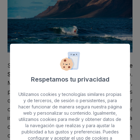
Situada también cerca de La Santa, la
playa de
San Juan
es otra joya del surf lanzaroteño.
Respetamos tu privacidad
Menos conocida que
El Quemao (La Santa)
,
pero igualmente apreciada por los surfistas
Utilizamos cookies y tecnologías similares propias
que buscan olas con buena forma y menor
y de terceros, de sesión o persistentes, para
hacer funcionar de manera segura nuestra página
concurrencia, siendo un spot de nivel
web y personalizar su contenido. Igualmente,
intermedio a avanzado, ideal para quienes ya
utilizamos cookies para medir y obtener datos de
la navegación que realizas y para ajustar la
controlan lo básico y quieren mejorar en
publicidad a tus gustos y preferencias. Puedes
condiciones algo más exigentes, con un
configurar y aceptar el uso de cookies a