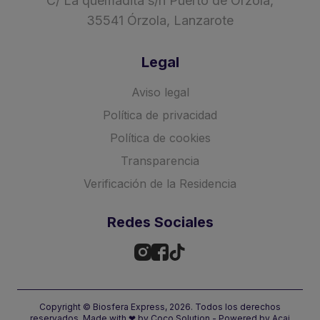
C/ La quemadita s/n Puerto de Órzola,
35541 Órzola, Lanzarote
Legal
Aviso legal
Política de privacidad
Política de cookies
Transparencia
Verificación de la Residencia
Redes Sociales
Copyright © Biosfera Express, 2026. Todos los derechos
reservados.
Made with
❤
by
Coco Solution
- Powered by
Acai