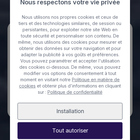
Nous respectons votre vie privée
Nous utilisons nos propres cookies et ceux de
tiers et des technologies similaires, de session ou
persistantes, pour exploiter notre site Web en
Aller-retour
Sens Unique
toute sécurité et personnaliser son contenu. De
même, nous utilisons des cookies pour mesurer et
Trajet
obtenir des données sur votre navigation et pour
Lanzarote - La Graciosa
adapter la publicité à vos goûts et préférences.
Vous pouvez paramétrer et accepter l'utilisation
Date
des cookies ci-dessous. De même, vous pouvez
modifier vos options de consentement à tout
moment en visitant notre
Politique en matière de
Passagers
cookies
et obtenir plus d'informations en cliquant
1 adulte
sur :
Politique de confidentialité
Recherche
Installation
Ferry La Graciosa - Lanzarote
Tout autoriser