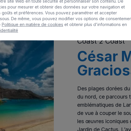
otre site Web en toute sécurité et personnaliser son contenu. De
ies pour mesurer et obtenir des données sur votre navigation et
os goûts et préférences. Vous pouvez paramétrer et accepter
dessous. De même, vous pouvez modifier vos options de consenteme
e
Politique en matière de cookies
et obtenir plus d'informations en
dentialité
Coast 2 Coast
César M
Gracios
Des plages dorées du
du nord, ce parcours te
emblématiques de Lanz
de vue à couper le souf
les œuvres iconiques
Jardin de Cactus. L’av