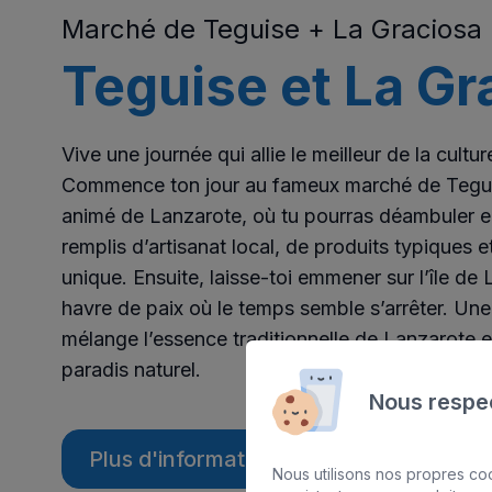
Marché de Teguise + La Graciosa
Teguise et La Gr
Vive une journée qui allie le meilleur de la cultur
Commence ton jour au fameux marché de Teguis
animé de Lanzarote, où tu pourras déambuler e
remplis d’artisanat local, de produits typiques 
unique. Ensuite, laisse-toi emmener sur l’île de 
havre de paix où le temps semble s’arrêter. Une
mélange l’essence traditionnelle de Lanzarote et
paradis naturel.
Nous respec
Plus d'informations
Nous utilisons nos propres coo