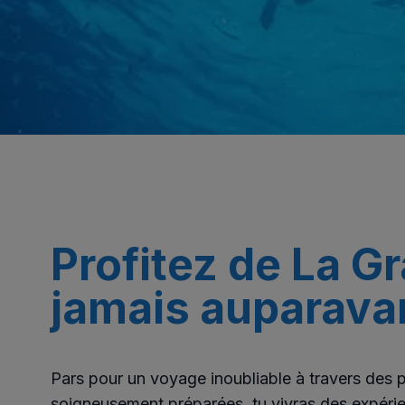
Profitez de La G
jamais auparava
Pars pour un voyage inoubliable à travers des 
soigneusement préparées, tu vivras des expérie