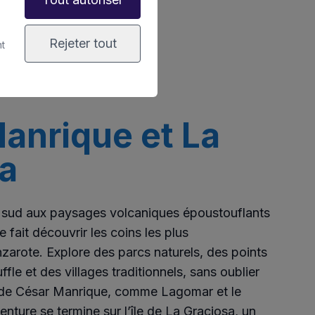
Rejeter tout
nt
anrique et La
a
 sud aux paysages volcaniques époustouflants
 fait découvrir les coins les plus
arote. Explore des parcs naturels, des points
fle et des villages traditionnels, sans oublier
 de César Manrique, comme Lagomar et le
enture se termine sur l’île de La Graciosa, un