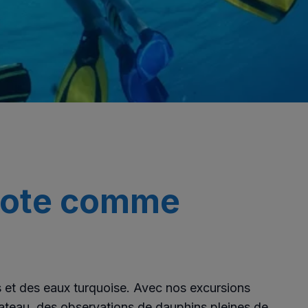
arote comme
s et des eaux turquoise. Avec nos excursions
bateau, des observations de dauphins pleines de