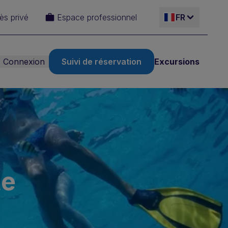
ès privé
Espace professionnel
FR
Connexion
Suivi de réservation
Excursions
ES
EN
IT
DE
te