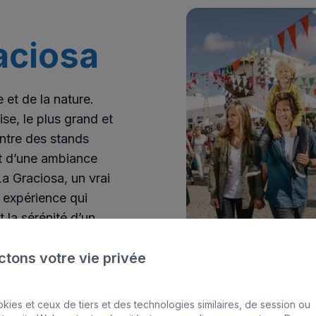
aciosa
e et de la nature.
e, le plus grand et
ntre des stands
et d’une ambiance
La Graciosa, un vrai
 expérience qui
 la sérénité d’un
tons votre vie privée
kies et ceux de tiers et des technologies similaires, de session ou