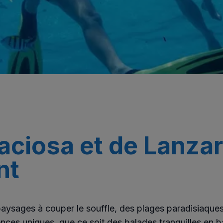
raciosa et de Lanz
nt
paysages à couper le souffle, des plages paradisiaque
nces uniques, que ce soit des balades tranquilles en 