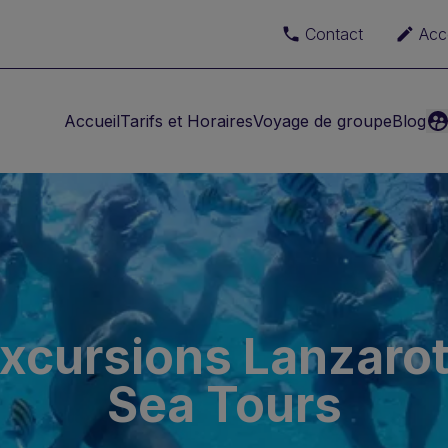
Contact
Acc
Accueil
Tarifs et Horaires
Voyage de groupe
Blog
xcursions Lanzaro
Sea Tours