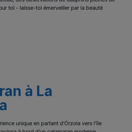
ur toi - laisse-toi émerveiller par la beauté
an à La
a
ence unique en partant d’Órzola vers l’île
raciosa à bord d’un catamaran moderne.