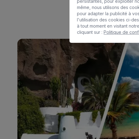
persistantes, pour exploiter n
même, nous utilisons des cook
pour adapter la publicité à v
l'utilisation des cookies ci-
à tout moment en visitant notr
cliquant sur :
Politique de confi