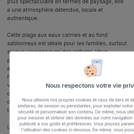
plus spectaculaire en termes de paysage, elle
a une atmosphère détendue, locale et
authentique.
Cette plage aux eaux calmes et au fond
sablonneux est idéale pour les familles, surtout
si vous voyagez avec des enfants. Vous
pourrez également y voir des pêcheurs revenir
avec leurs bateaux, réparer leurs filets, des
habitants prendre un bain de soleil et des
visiteurs se promener. Il y a des restaurants et
Nous respectons votre vie pri
des magasins à proximité, ce qui vous permet
Nous utilisons nos propres cookies et ceux de tiers et 
de passer une journée entière sans avoir à tout
similaires, de session ou persistantes, pour exploiter notr
transporter.
sécurité et personnaliser son contenu. De même, nous util
pour mesurer et obtenir des données sur votre navigation 
publicité à vos goûts et préférences. Vous pouvez param
La Laja est également l'endroit idéal pour
l'utilisation des cookies ci-dessous. De même, vous pou