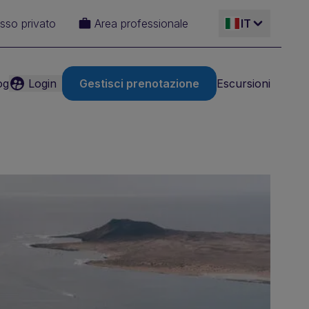
sso privato
Area professionale
IT
og
Login
Gestisci prenotazione
Escursioni
ES
EN
FR
DE