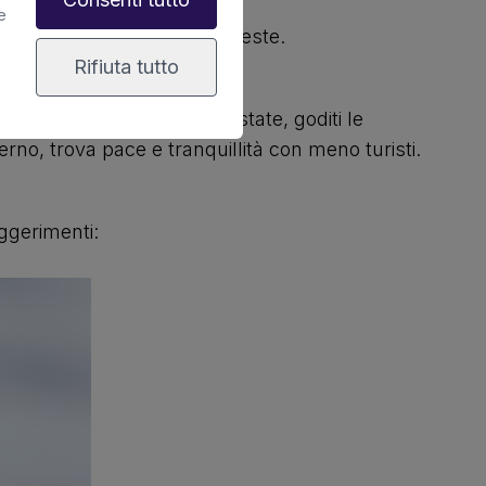
e
Roque del Este e Roque del Oeste.
Rifiuta tutto
re esperienze diverse. In estate, goditi le
erno, trova pace e tranquillità con meno turisti.
uggerimenti: