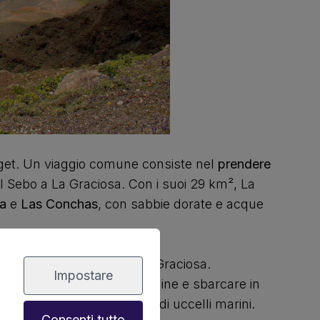
udget. Un viaggio comune consiste nel
prendere
l Sebo a La Graciosa. Con i suoi 29 km², La
a
e
Las Conchas
, con sabbie dorate e acque
in barca
da Lanzarote o La Graciosa.
Impostare
 immersioni in acque cristalline e sbarcare in
e
e un'abbondante colonia di uccelli marini.
Consenti tutto