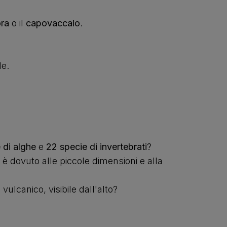
ora
o il
capovaccaio
.
le.
 di alghe
e
22 specie di invertebrati
?
o è dovuto alle piccole dimensioni e alla
ulcanico, visibile dall'alto?