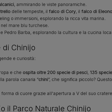
lcanici
, ammirando le viste panoramiche.
trello
delle tempeste, il
falco di Cory
, il
falco di Eleon
eling o immersioni, esplorando la ricca vita marina.
ti nel mare blu turchese.
bo e Pedro Barba, esplorando la cultura e la cucina loca
 di Chinijo
ggende e curiosità:
uropa e che
ospita oltre 200 specie di pesci
,
135 specie
lla parola canaria “
chini
”, che significa piccolo? Quest
forma di cuore grazie all'apertura a V del suo cratere v
io il Parco Naturale Chinijo