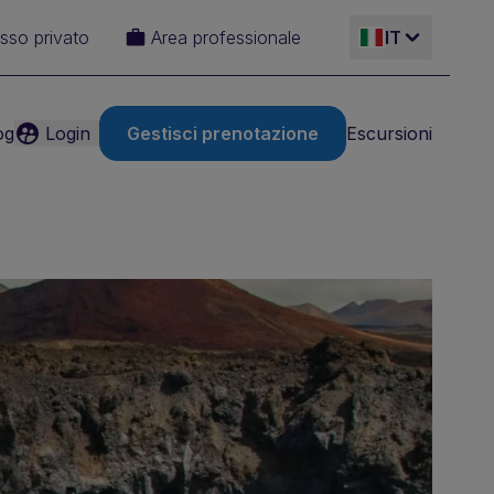
sso privato
Area professionale
IT
og
Login
Gestisci prenotazione
Escursioni
ES
EN
FR
DE