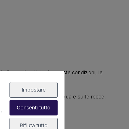
do il mare è agitato
. In queste condizioni, le
ua nelle cavità della lava.
Impostare
 crea riflessi magici sull’acqua e sulle rocce.
Consenti tutto
e
Rifiuta tutto