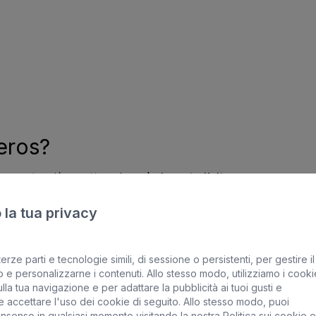
eros?
 momento più spettacolare
è durante l’alta marea o quan
o l’effetto dell’acqua che bolle mentre l’acqua si insin
 la tua privacy
i andare presto al mattino o al tramonto
, quando il sole
erze parti e tecnologie simili, di sessione o persistenti, per gestire il
 e personalizzarne i contenuti. Allo stesso modo, utilizziamo i cooki
evisioni del tempo per scegliere il momento perfetto.
lla tua navigazione e per adattare la pubblicità ai tuoi gusti e
 accettare l'uso dei cookie di seguito. Allo stesso modo, puoi
onsenso in qualsiasi momento visitando la nostra
Politica sui cookie
e