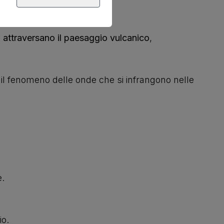
e
attraversano il paesaggio vulcanico
,
 il fenomeno delle onde che si infrangono nelle
e.
io.