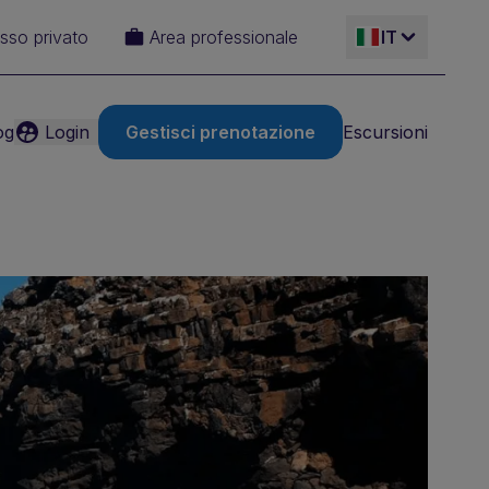
sso privato
Area professionale
IT
og
Login
Gestisci prenotazione
Escursioni
ES
EN
FR
DE