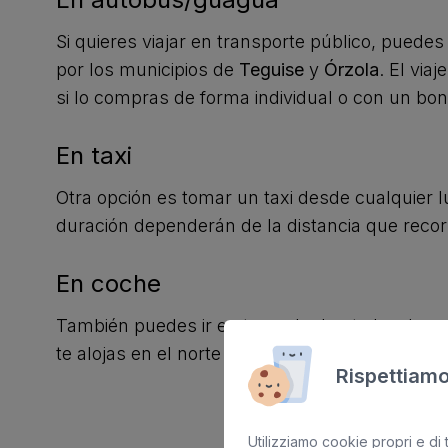
Si quieres viajar en transporte público, puede
por los municipios de
Teguise
y
Órzola
. El via
si lo compras de forma individual o con un bon
En taxi
Otra opción es tomar un taxi desde cualquier l
duración dependerán de la distancia que recorr
En coche
También puedes ir en tu coche hasta los Jame
te alojas en el norte deberás poner rumbo a Ar
Rispettiamo
Utilizziamo cookie propri e di t