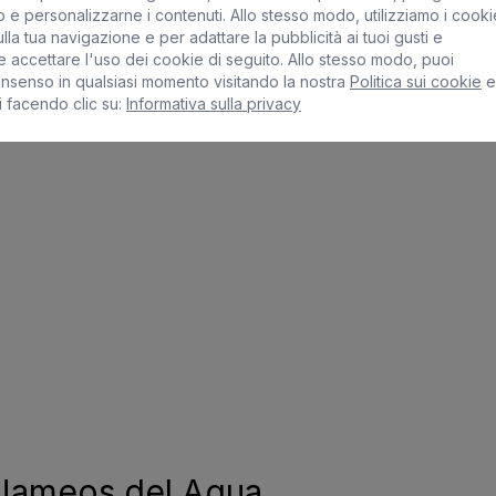
 e personalizzarne i contenuti. Allo stesso modo, utilizziamo i cooki
lla tua navigazione e per adattare la pubblicità ai tuoi gusti e
 accettare l'uso dei cookie di seguito. Allo stesso modo, puoi
onsenso in qualsiasi momento visitando la nostra
Politica sui cookie
e
i facendo clic su:
Informativa sulla privacy
 Jameos del Agua