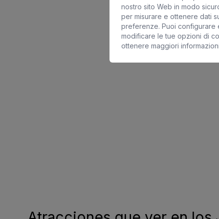
nostro sito Web in modo sicuro
per misurare e ottenere dati su
preferenze. Puoi configurare e
modificare le tue opzioni di c
ottenere maggiori informazion
Atracciones que ver en los