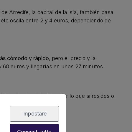
 Arrecife, la capital de la isla, también pasa
llete oscila entre 2 y 4 euros, dependiendo de
ás cómodo y rápido
, pero el precio y la
y 60 euros y llegarías en unos 27 minutos.
litoral norte de la isla. Por lo que si resides o
nutos y unos 28 km.
Impostare
Consenti tutto