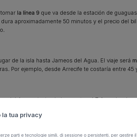
s tomar
la línea 9
que va desde la estación de guaguas de
je dura aproximadamente 50 minutos y el precio del bi
o.
ugar de la isla hasta Jameos del Agua. El viaje será
m
as. Por ejemplo, desde Arrecife te costaría entre 45 
os del Agua, siguiendo la carretera
LZ-1
que bordea el 
recife, desde la capital el trayecto es de unos 27 mi
 la tua privacy
erze parti e tecnologie simili, di sessione o persistenti, per gestire il