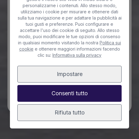
personalizzarne i contenuti. Allo stesso modo,
utilizziamo i cookie per misurare e ottenere dati
sulla tua navigazione e per adattare la pubblicità ai
Adulti
Bambini
Neonati
tuoi gusti e preferenze. Puoi configurare e
accettare l'uso dei cookie di seguito. Allo stesso
modo, puoi modificare le tue opzioni di consenso
+11 anni
dai 4 agli 11 anni
Da 0 a 3 anni
in qualsiasi momento visitando la nostra
Politica sui
cookie
e ottenere maggiori informazioni facendo
Famiglia numerosa
*
clic su:
Informativa sulla privacy
Residente
Impostare
Lo sconto per residenti verrà richiesto e applicato nella fase
finale dell'acquisto.
Consenti tutto
RICERCA
Rifiuta tutto