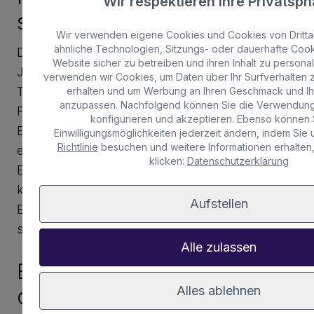
Wir respektieren Ihre Privatsph
solltest du mitnehmen
Wir verwenden eigene Cookies und Cookies von Dritta
ähnliche Technologien, Sitzungs- oder dauerhafte Coo
Der Mirador del Risco de Famara ist das ganze
Website sicher zu betreiben und ihren Inhalt zu persona
Jahr über einen Besuch wert, aber an klaren
verwenden wir Cookies, um Daten über Ihr Surfverhalten
Tagen hast du die beste Aussicht. Bring
erhalten und um Werbung an Ihren Geschmack und Ih
anzupassen. Nachfolgend können Sie die Verwendun
Folgendes mit:
konfigurieren und akzeptieren. Ebenso können S
Bequeme Kleidung und passende Schuhe für
Einwilligungsmöglichkeiten jederzeit ändern, indem Sie
Richtlinie
besuchen und weitere Informationen erhalten,
einen kleinen Spaziergang.
klicken:
Datenschutzerklärung
Eine leichte Jacke, da es in dieser Höhe etwas
kühler sein kann.
Aufstellen
Eine Kamera oder dein Handy, um die
spektakulären Aussichten festzuhalten.
Alle zulassen
Erlebe die Magie des Risco
Alles ablehnen
de Famara