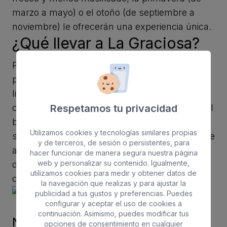
marzo a mayo) o el otoño (de septiembre a
noviembre) le ofrecerán una experiencia única.
¿Qué llevar a La Graciosa?
Para aprovechar al máximo su viaje a esta isla
paradisíaca, le recomendamos que traiga ropa
ligera y cómoda, ideal para disfrutar del clima
Respetamos tu privacidad
cálido y las actividades al aire libre. No olvide el
bañador, la crema solar, las gafas de sol y un
Utilizamos cookies y tecnologías similares propias
sombrero para protegerse del sol radiante. Si le
y de terceros, de sesión o persistentes, para
apetece hacer senderismo u otras actividades
hacer funcionar de manera segura nuestra página
web y personalizar su contenido. Igualmente,
deportivas, ropa deportiva y calzado cómodo
utilizamos cookies para medir y obtener datos de
completarán su atuendo perfecto.
la navegación que realizas y para ajustar la
publicidad a tus gustos y preferencias. Puedes
configurar y aceptar el uso de cookies a
continuación. Asimismo, puedes modificar tus
No te pierdas en La Graciosa
opciones de consentimiento en cualquier